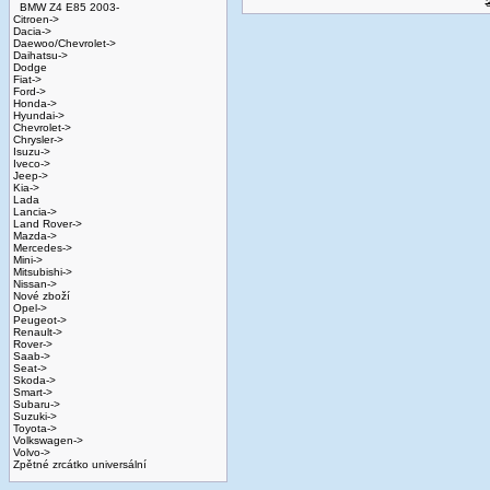
BMW Z4 E85 2003-
Citroen->
Dacia->
Daewoo/Chevrolet->
Daihatsu->
Dodge
Fiat->
Ford->
Honda->
Hyundai->
Chevrolet->
Chrysler->
Isuzu->
Iveco->
Jeep->
Kia->
Lada
Lancia->
Land Rover->
Mazda->
Mercedes->
Mini->
Mitsubishi->
Nissan->
Nové zboží
Opel->
Peugeot->
Renault->
Rover->
Saab->
Seat->
Skoda->
Smart->
Subaru->
Suzuki->
Toyota->
Volkswagen->
Volvo->
Zpětné zrcátko universální