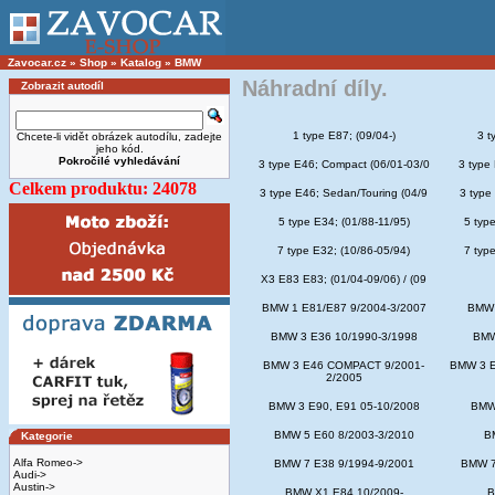
Zavocar.cz
»
Shop
»
Katalog
»
BMW
Náhradní díly.
Zobrazit autodíl
1 type E87; (09/04-)
3 t
Chcete-li vidět obrázek autodílu, zadejte
jeho kód.
Pokročilé vyhledávání
3 type E46; Compact (06/01-03/0
3 type
Celkem produktu: 24078
3 type E46; Sedan/Touring (04/9
3 type
5 type E34; (01/88-11/95)
5 type
7 type E32; (10/86-05/94)
7 type
X3 E83 E83; (01/04-09/06) / (09
BMW 1 E81/E87 9/2004-3/2007
BMW 
BMW 3 E36 10/1990-3/1998
BMW
BMW 3 E46 COMPACT 9/2001-
BMW 3 E
2/2005
BMW 3 E90, E91 05-10/2008
BMW 
BMW 5 E60 8/2003-3/2010
B
Kategorie
Alfa Romeo->
BMW 7 E38 9/1994-9/2001
BMW 7
Audi->
Austin->
BMW X1 E84 10/2009-
B