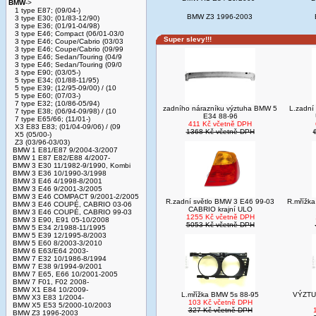
BMW
->
1 type E87; (09/04-)
BMW Z3 1996-2003
3 type E30; (01/83-12/90)
3 type E36; (01/91-04/98)
3 type E46; Compact (06/01-03/0
Super slevy!!!
3 type E46; Coupe/Cabrio (03/03
3 type E46; Coupe/Cabrio (09/99
3 type E46; Sedan/Touring (04/9
3 type E46; Sedan/Touring (09/0
3 type E90; (03/05-)
5 type E34; (01/88-11/95)
5 type E39; (12/95-09/00) / (10
5 type E60; (07/03-)
7 type E32; (10/86-05/94)
zadního nárazníku výztuha BMW 5
L.zadní
7 type E38; (06/94-09/98) / (10
E34 88-96
7 type E65/66; (11/01-)
411 Kč včetně DPH
X3 E83 E83; (01/04-09/06) / (09
1368 Kč včetně DPH
X5 (05/00-)
Z3 (03/96-03/03)
BMW 1 E81/E87 9/2004-3/2007
BMW 1 E87 E82/E88 4/2007-
BMW 3 E30 11/1982-9/1990, Kombi
BMW 3 E36 10/1990-3/1998
BMW 3 E46 4/1998-8/2001
BMW 3 E46 9/2001-3/2005
BMW 3 E46 COMPACT 9/2001-2/2005
R.zadní světlo BMW 3 E46 99-03
R.mřížk
BMW 3 E46 COUPÉ, CABRIO 03-06
CABRIO krajní ULO
BMW 3 E46 COUPÉ, CABRIO 99-03
1255 Kč včetně DPH
BMW 3 E90, E91 05-10/2008
5053 Kč včetně DPH
BMW 5 E34 2/1988-11/1995
BMW 5 E39 12/1995-8/2003
BMW 5 E60 8/2003-3/2010
BMW 6 E63/E64 2003-
BMW 7 E32 10/1986-8/1994
BMW 7 E38 9/1994-9/2001
BMW 7 E65, E66 10/2001-2005
BMW 7 F01, F02 2008-
BMW X1 E84 10/2009-
L.mřížka BMW 5s 88-95
VÝZTU
BMW X3 E83 1/2004-
103 Kč včetně DPH
BMW X5 E53 5/2000-10/2003
327 Kč včetně DPH
BMW Z3 1996-2003