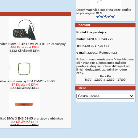
Dobrý materiál a super na voze sedí!je
to jak original !!! M ..
Kontakt
Kontakt na prodejce
mobil:
+420 602 243 779
rcátko BMW 3 E46 COMPACT 01-05 el.sklopný
Tel.:
+420 321 714 583
484 Kč včetně DPH
5432 Kč včetně DPH
e-mail:
zavocar@centrum.cz
Pokud u nás nenaleznete Vámi hledaný
díl neváhejte a kontaktujte našeho
prodejce který se pokusí díl zajistit od
jiných dodavatelu za velmi výhodné
ceny.
Po - Pá
8:00 - 12:00 a 12:30 - 17:00
řížka rám chromový E34 BMW 5s 88-95
87 Kč včetně DPH
277 Kč včetně DPH
Měna
likač BMW 3 E46 98-05 oranžový s objímkou
82 Kč včetně DPH
267 Kč včetně DPH