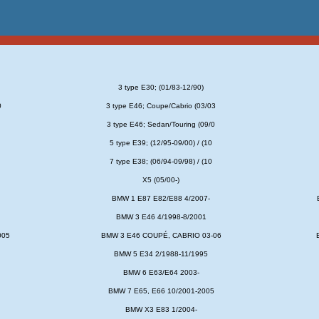
3 type E30; (01/83-12/90)
0
3 type E46; Coupe/Cabrio (03/03
3 type E46; Sedan/Touring (09/0
5 type E39; (12/95-09/00) / (10
7 type E38; (06/94-09/98) / (10
X5 (05/00-)
BMW 1 E87 E82/E88 4/2007-
BMW 3 E46 4/1998-8/2001
005
BMW 3 E46 COUPÉ, CABRIO 03-06
BMW 5 E34 2/1988-11/1995
BMW 6 E63/E64 2003-
BMW 7 E65, E66 10/2001-2005
BMW X3 E83 1/2004-