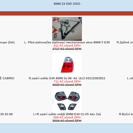
BMW Z4 E85 2003-
oupe (čiré)
L. Před.stahovačka stahovací mechanizmus okna BMW 5 E39
R.Zpětné z
811 Kč včetně DPH
2727 Kč včetně DPH
PÉ CABRIO
R.zadní světlo E46 BMW 3s 98- 4d. ULO 63218383822
L.m
711 Kč včetně DPH
6025 Kč včetně DPH
 E36 92-98
L+R zadní světlo vnější BMW E46 01-05 4dv. čirá
R.Boční b
669 Kč včetně DPH
5034 Kč včetně DPH