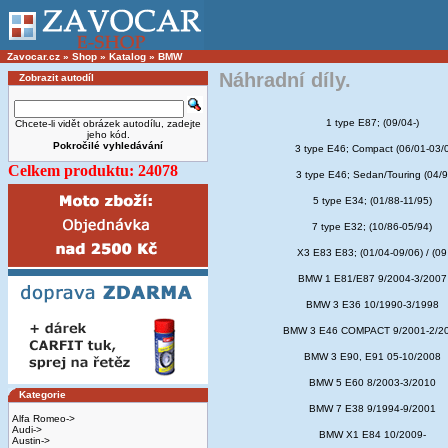
Zavocar.cz
»
Shop
»
Katalog
»
BMW
Náhradní díly.
Zobrazit autodíl
1 type E87; (09/04-)
Chcete-li vidět obrázek autodílu, zadejte
jeho kód.
Pokročilé vyhledávání
3 type E46; Compact (06/01-03/
Celkem produktu: 24078
3 type E46; Sedan/Touring (04/9
5 type E34; (01/88-11/95)
7 type E32; (10/86-05/94)
X3 E83 E83; (01/04-09/06) / (09
BMW 1 E81/E87 9/2004-3/2007
BMW 3 E36 10/1990-3/1998
BMW 3 E46 COMPACT 9/2001-2/2
BMW 3 E90, E91 05-10/2008
BMW 5 E60 8/2003-3/2010
Kategorie
BMW 7 E38 9/1994-9/2001
Alfa Romeo->
Audi->
BMW X1 E84 10/2009-
Austin->