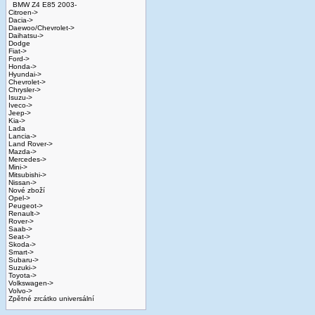
BMW Z4 E85 2003-
Citroen->
Dacia->
Daewoo/Chevrolet->
Daihatsu->
Dodge
Fiat->
Ford->
Honda->
Hyundai->
Chevrolet->
Chrysler->
Isuzu->
Iveco->
Jeep->
Kia->
Lada
Lancia->
Land Rover->
Mazda->
Mercedes->
Mini->
Mitsubishi->
Nissan->
Nové zboží
Opel->
Peugeot->
Renault->
Rover->
Saab->
Seat->
Skoda->
Smart->
Subaru->
Suzuki->
Toyota->
Volkswagen->
Volvo->
Zpětné zrcátko universální