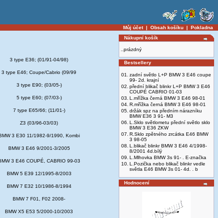
Můj účet
|
Obsah košíku
|
Pokladna
Nákupní košík
..prázdný
3 type E36; (01/91-04/98)
Bestsellery
3 type E46; Coupe/Cabrio (09/99
01.
zadní světlo L+P BMW 3 E46 coupe
99- 2d. krajní
3 type E90; (03/05-)
02.
přední blikač blinkr L+P BMW 3 E46
COUPÉ CABRIO 01-03
5 type E60; (07/03-)
03.
L.mřížka černá BMW 3 E46 98-01
04.
R.mřížka černá BMW 3 E46 98-01
7 type E65/66; (11/01-)
05.
držák spz na předním nárazníku
BMW E36 3 91- M3
06.
L.Sklo světlometu přední světlo sklo
Z3 (03/96-03/03)
BMW 3 E36 ZKW
07.
R.Sklo zpětného zrcátka E46 BMW
BMW 3 E30 11/1982-9/1990, Kombi
3 98-05
08.
L.blikač blinkr BMW 3 E46 4/1998-
BMW 3 E46 9/2001-3/2005
8/2001 4d.bílý
09.
L.Mlhovka BMW 3s 91- . E-značka
BMW 3 E46 COUPÉ, CABRIO 99-03
10.
L.Pozička nebo blikač blinkr vedle
světla E46 BMW 3s 01- 4d. . b
BMW 5 E39 12/1995-8/2003
Hodnocení
BMW 7 E32 10/1986-8/1994
BMW 7 F01, F02 2008-
BMW X5 E53 5/2000-10/2003