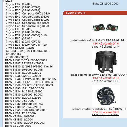
BMW
->
BMW Z3 1996-2003
1 type E87; (09/04-)
3 type E30; (01/83-12/90)
3 type E36; (01/91-04/98)
Super slevy!!!
3 type E46; Compact (06/01-03/0
3 type E46; Coupe/Cabrio (03/03
3 type E46; Coupe/Cabrio (09/99
3 type E46; Sedan/Touring (04/9
3 type E46; Sedan/Touring (09/0
3 type E90; (03/05-)
5 type E34; (01/88-11/95)
5 type E39; (12/95-09/00) / (10
5 type E60; (07/03-)
zadní světla světlo BMW 3 E36 91-98 2d. c
7 type E32; (10/86-05/94)
484 Kč včetně DPH
7 type E38; (06/94-09/98) / (10
3453 Kč včetně DPH
7 type E65/66; (11/01-)
X3 E83 E83; (01/04-09/06) / (09
X5 (05/00-)
Z3 (03/96-03/03)
BMW 1 E81/E87 9/2004-3/2007
BMW 1 E87 E82/E88 4/2007-
BMW 3 E30 11/1982-9/1990, Kombi
BMW 3 E36 10/1990-3/1998
BMW 3 E46 4/1998-8/2001
plast pod motor BMW 3 E46 99- 2d. COU
BMW 3 E46 9/2001-3/2005
463 Kč včetně DPH
BMW 3 E46 COMPACT 9/2001-2/2005
2715 Kč včetně DPH
BMW 3 E46 COUPÉ, CABRIO 03-06
BMW 3 E46 COUPÉ, CABRIO 99-03
BMW 3 E90, E91 05-10/2008
BMW 5 E34 2/1988-11/1995
BMW 5 E39 12/1995-8/2003
BMW 5 E60 8/2003-3/2010
BMW 6 E63/E64 2003-
BMW 7 E32 10/1986-8/1994
BMW 7 E38 9/1994-9/2001
sahara ventilator chladiče 8 listů BMW 3
BMW 7 E65, E66 10/2001-2005
874 Kč včetně DPH
BMW 7 F01, F02 2008-
2448 Kč včetně DPH
BMW X1 E84 10/2009-
BMW X3 E83 1/2004-
BMW X5 E53 5/2000-10/2003
BMW Z3 1996-2003