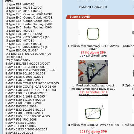
BMW
->
1 type E87; (09/04-)
BMW Z3 1996-2003
3 type E30; (01/83-12/90)
3 type E36; (01/91-04/98)
3 type E46; Compact (06/01-03/0
Super slevy!!!
3 type E46; Coupe/Cabrio (03/03
3 type E46; Coupe/Cabrio (09/99
3 type E46; Sedan/Touring (04/9
3 type E46; Sedan/Touring (09/0
3 type E90; (03/05-)
5 type E34; (01/88-11/95)
5 type E39; (12/95-09/00) / (10
5 type E60; (07/03-)
7 type E32; (10/86-05/94)
L.mřížka rám chromový E34 BMW 5s
zadního
7 type E38; (06/94-09/98) / (10
88-95
7 type E65/66; (11/01-)
87 Kč včetně DPH
X3 E83 E83; (01/04-09/06) / (09
277 Kč včetně DPH
X5 (05/00-)
Z3 (03/96-03/03)
BMW 1 E81/E87 9/2004-3/2007
BMW 1 E87 E82/E88 4/2007-
BMW 3 E30 11/1982-9/1990, Kombi
BMW 3 E36 10/1990-3/1998
BMW 3 E46 4/1998-8/2001
BMW 3 E46 9/2001-3/2005
BMW 3 E46 COMPACT 9/2001-2/2005
L. Před.stahovačka stahovací
R.Zpětn
BMW 3 E46 COUPÉ, CABRIO 03-06
mechanizmus okna BMW 5 E39
4
BMW 3 E46 COUPÉ, CABRIO 99-03
811 Kč včetně DPH
BMW 3 E90, E91 05-10/2008
2727 Kč včetně DPH
BMW 5 E34 2/1988-11/1995
BMW 5 E39 12/1995-8/2003
BMW 5 E60 8/2003-3/2010
BMW 6 E63/E64 2003-
BMW 7 E32 10/1986-8/1994
BMW 7 E38 9/1994-9/2001
BMW 7 E65, E66 10/2001-2005
BMW 7 F01, F02 2008-
BMW X1 E84 10/2009-
R.mřížka rám CHROM BMW 5s 88-95
L.světl
BMW X3 E83 1/2004-
V8
BMW X5 E53 5/2000-10/2003
103 Kč včetně DPH
BMW Z3 1996-2003