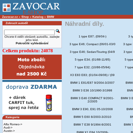
Zavocar.cz
»
Shop
»
Katalog
»
BMW
Náhradní díly.
Zobrazit autodíl
1 type E87; (09/04-)
3 t
Chcete-li vidět obrázek autodílu, zadejte
jeho kód.
Pokročilé vyhledávání
3 type E46; Compact (06/01-03/0
3 type
Celkem produktu: 24078
3 type E46; Sedan/Touring (04/9
3 type
5 type E34; (01/88-11/95)
5 type
7 type E32; (10/86-05/94)
7 type
X3 E83 E83; (01/04-09/06) / (09
BMW 1 E81/E87 9/2004-3/2007
BMW 
BMW 3 E36 10/1990-3/1998
BMW
BMW 3 E46 COMPACT 9/2001-
BMW 3 E
2/2005
BMW 3 E90, E91 05-10/2008
BMW 
BMW 5 E60 8/2003-3/2010
B
Kategorie
Alfa Romeo->
BMW 7 E38 9/1994-9/2001
BMW 7
Audi->
Austin->
BMW X1 E84 10/2009-
B