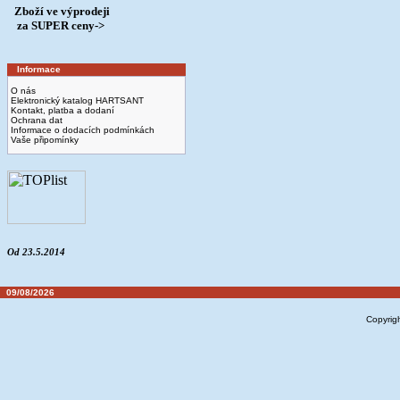
Zboží ve výprodeji
­ za SUPER ceny->
Informace
O nás
Elektronický katalog HARTSANT
Kontakt, platba a dodaní
Ochrana dat
Informace o dodacích podmínkách
Vaše připomínky
Od 23.5.2014
09/08/2026
Copyrig