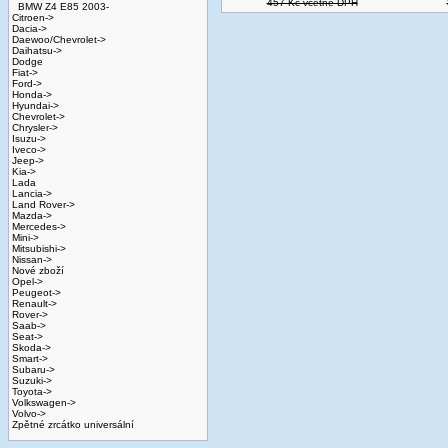
457 Kč včetně DPH
BMW Z4 E85 2003-
Citroen->
Dacia->
Daewoo/Chevrolet->
Daihatsu->
Dodge
Fiat->
Ford->
Honda->
Hyundai->
Chevrolet->
Chrysler->
Isuzu->
Iveco->
Jeep->
Kia->
Lada
Lancia->
Land Rover->
Mazda->
Mercedes->
Mini->
Mitsubishi->
Nissan->
Nové zboží
Opel->
Peugeot->
Renault->
Rover->
Saab->
Seat->
Skoda->
Smart->
Subaru->
Suzuki->
Toyota->
Volkswagen->
Volvo->
Zpětné zrcátko universální