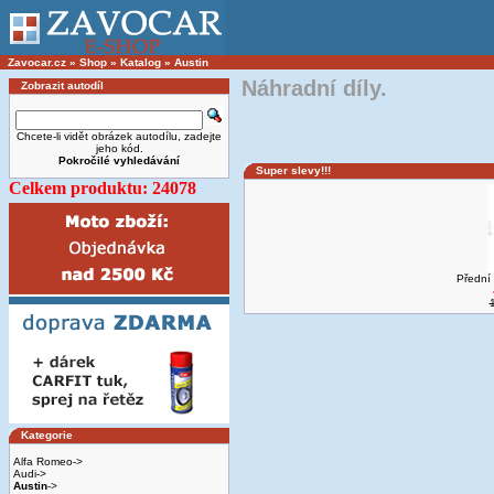
Zavocar.cz
»
Shop
»
Katalog
»
Austin
Náhradní díly.
Zobrazit autodíl
Chcete-li vidět obrázek autodílu, zadejte
jeho kód.
Pokročilé vyhledávání
Super slevy!!!
Celkem produktu: 24078
Přední 
Kategorie
Alfa Romeo->
Audi->
Austin
->