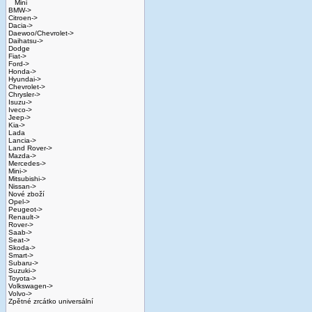
Mini
BMW->
Citroen->
Dacia->
Daewoo/Chevrolet->
Daihatsu->
Dodge
Fiat->
Ford->
Honda->
Hyundai->
Chevrolet->
Chrysler->
Isuzu->
Iveco->
Jeep->
Kia->
Lada
Lancia->
Land Rover->
Mazda->
Mercedes->
Mini->
Mitsubishi->
Nissan->
Nové zboží
Opel->
Peugeot->
Renault->
Rover->
Saab->
Seat->
Skoda->
Smart->
Subaru->
Suzuki->
Toyota->
Volkswagen->
Volvo->
Zpětné zrcátko universální