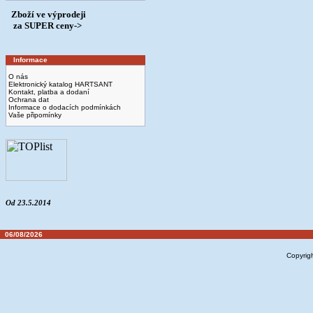
Zboží ve výprodeji
­ za SUPER ceny->
Informace
O nás
Elektronický katalog HARTSANT
Kontakt, platba a dodaní
Ochrana dat
Informace o dodacích podmínkách
Vaše připomínky
Od 23.5.2014
06/08/2026
Copyrig