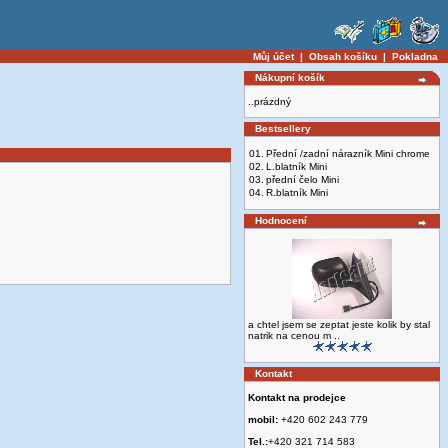
Můj účet
|
Obsah košíku
|
Pokladna
Nákupní košík
..prázdný
Bestsellery
01.
Přední /zadní nárazník Mini chrome
02.
L.blatník Mini
03.
přední čelo Mini
04.
R.blatník Mini
Hodnocení
a chtel jsem se zeptat jeste kolik by stal
natrik na cenou m ..
Kontakt
Kontakt na prodejce
mobil:
+420 602 243 779
Tel.:
+420 321 714 583