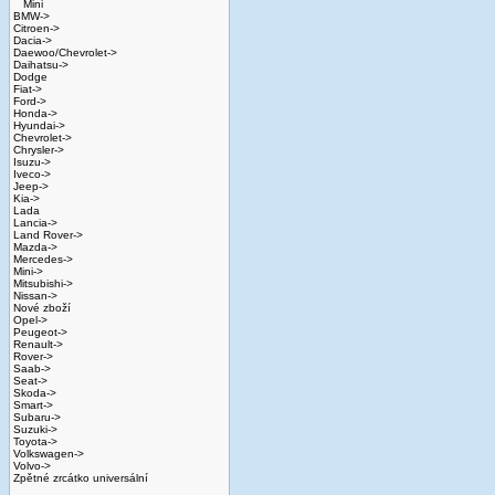
Mini
BMW->
Citroen->
Dacia->
Daewoo/Chevrolet->
Daihatsu->
Dodge
Fiat->
Ford->
Honda->
Hyundai->
Chevrolet->
Chrysler->
Isuzu->
Iveco->
Jeep->
Kia->
Lada
Lancia->
Land Rover->
Mazda->
Mercedes->
Mini->
Mitsubishi->
Nissan->
Nové zboží
Opel->
Peugeot->
Renault->
Rover->
Saab->
Seat->
Skoda->
Smart->
Subaru->
Suzuki->
Toyota->
Volkswagen->
Volvo->
Zpětné zrcátko universální