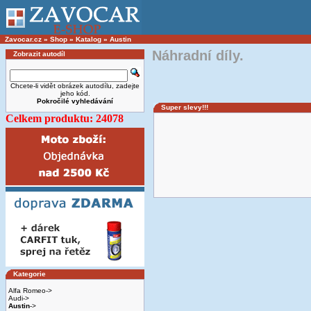
Zavocar.cz
»
Shop
»
Katalog
»
Austin
Náhradní díly.
Zobrazit autodíl
Chcete-li vidět obrázek autodílu, zadejte
jeho kód.
Pokročilé vyhledávání
Super slevy!!!
Celkem produktu: 24078
Kategorie
Alfa Romeo->
Audi->
Austin
->