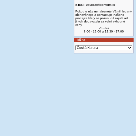
e-mail:
zavocar@centrum.cz
Pokud u nás nenaleznete Vámi hledaný
díl neváhejte a kontaktujte našeho
prodejce který se pokusí díl zajistit od
jiných dodavatelu za velmi výhodné
ceny.
Po - Pá
8:00 - 12:00 a 12:30 - 17:00
Měna