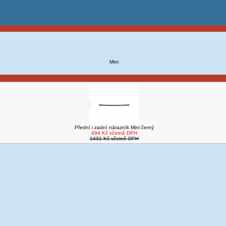
Mini
Přední i zadní nárazník Mini černý
494 Kč včetně DPH
1431 Kč včetně DPH