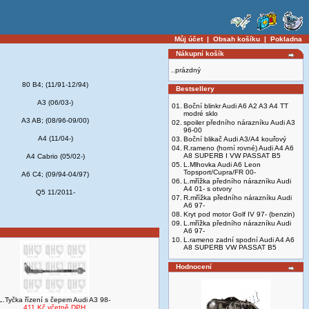
Můj účet
|
Obsah košíku
|
Pokladna
Nákupní košík
..prázdný
80 B4; (11/91-12/94)
Bestsellery
A3 (06/03-)
01.
Boční blinkr Audi A6 A2 A3 A4 TT
modré sklo
A3 AB; (08/96-09/00)
02.
spoiler předního nárazníku Audi A3
96-00
A4 (11/04-)
03.
Boční blikač Audi A3/A4 kouřový
04.
R.rameno (horní rovné) Audi A4 A6
A8 SUPERB I VW PASSAT B5
A4 Cabrio (05/02-)
05.
L.Mlhovka Audi A6 Leon
Topsport/Cupra/FR 00-
A6 C4; (09/94-04/97)
06.
L.mřížka předního nárazníku Audi
A4 01- s otvory
Q5 11/2011-
07.
R.mřížka předního nárazníku Audi
A6 97-
08.
Kryt pod motor Golf IV 97- (benzin)
09.
L.mřížka předního nárazníku Audi
A6 97-
10.
L.rameno zadní spodní Audi A4 A6
A8 SUPERB VW PASSAT B5
Hodnocení
L.Tyčka řízení s čepem Audi A3 98-
411 Kč včetně DPH