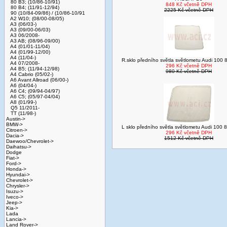
80 B3; (10/86-10/91)
848 Kč včetně DPH
80 B4; (11/91-12/94)
2225 Kč včetně DPH
90 (10/84-09/86) / (10/86-10/91
A2 W10; (08/00-08/05)
A3 (06/03-)
A3 (09/00-06/03)
A3 06/2008-
A3 AB; (08/96-09/00)
A4 (01/01-11/04)
A4 (01/99-12/00)
A4 (11/04-)
R.sklo předního světla světlometu Audi 100
A4 07/2008-
296 Kč včetně DPH
A4 B5; (11/94-12/98)
980 Kč včetně DPH
A4 Cabrio (05/02-)
A6 Avant Allroad (06/00-)
A6 (04/04-)
A6 C4; (09/94-04/97)
A6 C5; (05/97-04/04)
A8 (01/99-)
Q5 11/2011-
TT (11/98-)
Austin->
BMW->
L sklo předního světla světlometu Audi 100
Citroen->
296 Kč včetně DPH
Dacia->
1512 Kč včetně DPH
Daewoo/Chevrolet->
Daihatsu->
Dodge
Fiat->
Ford->
Honda->
Hyundai->
Chevrolet->
Chrysler->
Isuzu->
Iveco->
Jeep->
Kia->
Lada
Lancia->
Land Rover->