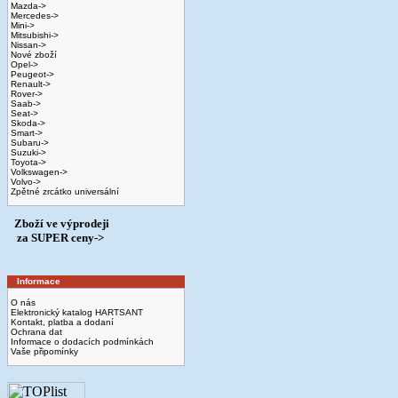
Mazda->
Mercedes->
Mini->
Mitsubishi->
Nissan->
Nové zboží
Opel->
Peugeot->
Renault->
Rover->
Saab->
Seat->
Skoda->
Smart->
Subaru->
Suzuki->
Toyota->
Volkswagen->
Volvo->
Zpětné zrcátko universální
Zboží ve výprodeji
­ za SUPER ceny->
Informace
O nás
Elektronický katalog HARTSANT
Kontakt, platba a dodaní
Ochrana dat
Informace o dodacích podmínkách
Vaše připomínky