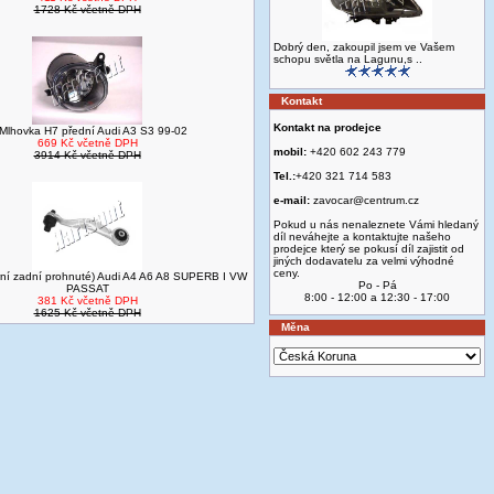
1728 Kč včetně DPH
Dobrý den, zakoupil jsem ve Vašem
schopu světla na Lagunu,s ..
Kontakt
Kontakt na prodejce
Mlhovka H7 přední Audi A3 S3 99-02
669 Kč včetně DPH
mobil:
+420 602 243 779
3914 Kč včetně DPH
Tel.:
+420 321 714 583
e-mail:
zavocar@centrum.cz
Pokud u nás nenaleznete Vámi hledaný
díl neváhejte a kontaktujte našeho
prodejce který se pokusí díl zajistit od
jiných dodavatelu za velmi výhodné
ceny.
rní zadní prohnuté) Audi A4 A6 A8 SUPERB I VW
Po - Pá
PASSAT
8:00 - 12:00 a 12:30 - 17:00
381 Kč včetně DPH
1625 Kč včetně DPH
Měna