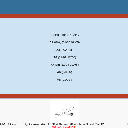
80 B3; (10/86-10/91)
A2 W10; (08/00-08/05)
A3 06/2008-
A4 (01/99-12/00)
A4 B5; (11/94-12/98)
A6 (04/04-)
A8 (01/99-)
8 SUPERB VW
Tyčka řízení Audi A3 98-,00-,Leon 00-,Octavia 97-04,Golf IV
201 Kč včetně DPH