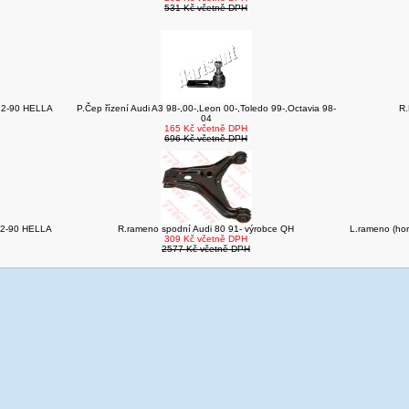
531 Kč včetně DPH
 82-90 HELLA
P.Čep řízení Audi A3 98-,00-,Leon 00-,Toledo 99-,Octavia 98-
R.
04
165 Kč včetně DPH
696 Kč včetně DPH
 82-90 HELLA
R.rameno spodní Audi 80 91- výrobce QH
L.rameno (ho
309 Kč včetně DPH
2577 Kč včetně DPH