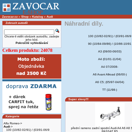
Zavocar.cz
»
Shop
»
Katalog
»
Audi
Náhradní díly.
Zobrazit autodíl
100 (10/82-02/91) / (03/91-06/9
Chcete-li vidět obrázek autodílu, zadejte
jeho kód.
Pokročilé vyhledávání
90 (10/84-09/86) / (10/86-10/91
Celkem produktu: 24078
A3 (09/00-06/03)
A4 (01/01-11/04)
A4 07/2008-
A6 Avant Allroad (06/00-)
A6 C5; (05/97-04/04)
TT (11/98-)
Super slevy!!!
Kategorie
Alfa Romeo->
Audi
->
přední rameno zadní spodní Audi A4 A6 A
100 (10/82-02/91) / (03/91-06/9
PASSAT B5