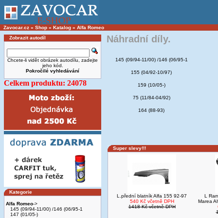
Zavocar.cz
»
Shop
»
Katalog
»
Alfa Romeo
Náhradní díly.
Zobrazit autodíl
145 (09/94-11/00) /146 (06/95-1
Chcete-li vidět obrázek autodílu, zadejte
jeho kód.
Pokročilé vyhledávání
155 (04/92-10/97)
Celkem produktu: 24078
159 (10/05-)
75 (11/84-04/92)
164 (88-93)
Super slevy!!!
Kategorie
L.přední blatník Alfa 155 92-97
L Ram
540 Kč včetně DPH
Marea Al
Alfa Romeo
->
1418 Kč včetně DPH
145 (09/94-11/00) /146 (06/95-1
147 (01/05-)