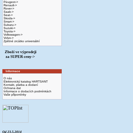
Peugeot->
Renault->
Rover->
Saab->
Seat->
Skoda->
Smart->
Subaru->
Suzuki->
Toyota->
Volkswagen->
Volvo->
Zpětné zrcátko universální
Zboží ve výprodeji
­ za SUPER ceny->
Informace
O nás
Elektronický katalog HARTSANT
Kontakt, platba a dodaní
Ochrana dat
Informace o dodacích podmínkách
Vaše připomínky
Od 23.5.2014