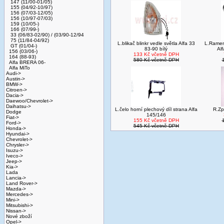
147 (11/00-01/05)
155 (04/92-10/97)
156 (07/03-12/05)
156 (10/97-07/03)
159 (10/05-)
166 (07/99-)
33 (06/83-02/90) / (03/90-12/94
75 (11/84-04/92)
L.blikač blinkr vedle světla Alfa 33
L.Ramen
GT (01/04-)
83-90 bílý
Al
156 (03/06-)
133 Kč včetně DPH
164 (88-93)
580 Kč včetně DPH
Alfa BRERA 06-
Alfa MiTo
Audi->
Austin->
BMW->
Citroen->
Dacia->
Daewoo/Chevrolet->
Daihatsu->
L.čelo horní plechový díl strana Alfa
R.Zp
Dodge
145/146
Fiat->
155 Kč včetně DPH
Ford->
545 Kč včetně DPH
Honda->
Hyundai->
Chevrolet->
Chrysler->
Isuzu->
Iveco->
Jeep->
Kia->
Lada
Lancia->
Land Rover->
Mazda->
Mercedes->
Mini->
Mitsubishi->
Nissan->
Nové zboží
Opel->