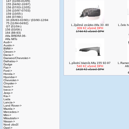
147 (11/00-01/05)
155 (04/92-10/97)
156 (07/03-12/05)
156 (10/97-07/03)
159 (10/05-)
166 (07/99-)
33 (06/83-02/90) / (03/90-12/94
75 (11/84-04/92)
L.Zpětné zrcátko Alfa 33 -90
L.čelo h
GT (01/04-)
309 Kč včetně DPH
156 (03/06-)
1744 Kč včetně DPH
164 (88-93)
Alfa BRERA 06-
Alfa MiTo
Audi->
Austin->
BMW->
Citroen->
Dacia->
Daewoo/Chevrolet->
Daihatsu->
L.přední blatník Alfa 155 92-97
L.Ramen
Dodge
540 Kč včetně DPH
Al
Fiat->
1418 Kč včetně DPH
Ford->
Honda->
Hyundai->
Chevrolet->
Chrysler->
Isuzu->
Iveco->
Jeep->
Kia->
Lada
Lancia->
Land Rover->
Mazda->
Mercedes->
Mini->
Mitsubishi->
Nissan->
Nové zboží
Opel->