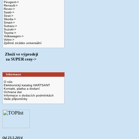
Peugeot->
Renault->
Rover->
Saab->
Seat->
Skoda->
Smart->
Subaru->
Suzuki->
Toyota->
Volkswagen->
Volvo->
Zpětné zrcátko universální
Zboží ve výprodeji
­ za SUPER ceny->
Informace
O nás
Elektronický katalog HARTSANT
Kontakt, platba a dodaní
Ochrana dat
Informace o dodacích podmínkách
Vaše připomínky
Od 23.5.2014