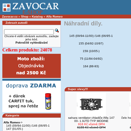
Zavocar.cz
»
Shop
»
Katalog
»
Alfa Romeo
Náhradní díly.
Zobrazit autodíl
145 (09/94-11/00) /146 (06/95-1
Chcete-li vidět obrázek autodílu, zadejte
jeho kód.
Pokročilé vyhledávání
155 (04/92-10/97)
Celkem produktu: 24078
159 (10/05-)
75 (11/84-04/92)
164 (88-93)
Super slevy!!!
Kategorie
sahara ventilator chladiče Alfa 147
čelo ho
00- 1.9JTD TYP MODINE
Alfa Romeo
->
916 Kč včetně DPH
145 (09/94-11/00) /146 (06/95-1
6155 Kč včetně DPH
147 (01/05-)