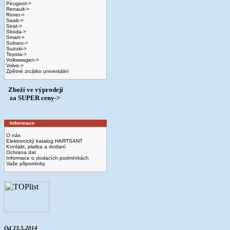
Peugeot->
Renault->
Rover->
Saab->
Seat->
Skoda->
Smart->
Subaru->
Suzuki->
Toyota->
Volkswagen->
Volvo->
Zpětné zrcátko universální
Zboží ve výprodeji
­ za SUPER ceny->
Informace
O nás
Elektronický katalog HARTSANT
Kontakt, platba a dodaní
Ochrana dat
Informace o dodacích podmínkách
Vaše připomínky
Od 23.5.2014