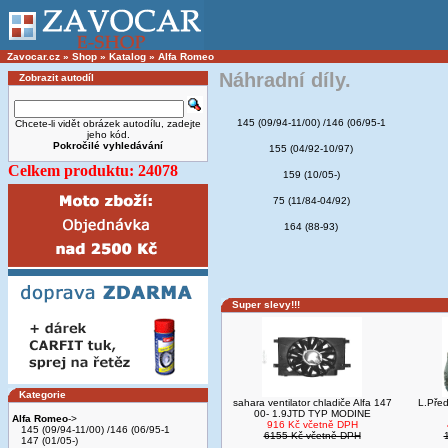
Zavocar.cz
»
Shop
»
Katalog
»
Alfa Romeo
Náhradní díly.
Zobrazit autodíl
145 (09/94-11/00) /146 (06/95-1
Chcete-li vidět obrázek autodílu, zadejte
jeho kód.
Pokročilé vyhledávání
155 (04/92-10/97)
Celkem produktu: 24078
159 (10/05-)
75 (11/84-04/92)
164 (88-93)
Super slevy!!!
Kategorie
sahara ventilator chladiče Alfa 147
L.Před
00- 1.9JTD TYP MODINE
Alfa Romeo
->
916 Kč včetně DPH
145 (09/94-11/00) /146 (06/95-1
6155 Kč včetně DPH
147 (01/05-)