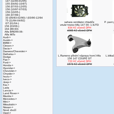
147 (11/00-01/05)
155 (04/92-10/97)
156 (07/03-12/05)
156 (10/97-07/03)
159 (10/05-)
166 (07/99-)
33 (06/83-02/90) / (03/90-12/94
75 (11/84-04/92)
sahara ventilator chladiče
P. pant 
GT (01/04-)
vrtule+motor Alfa 147 00- 1.9JTD
156 (03/06-)
834 Kč včetně DPH
164 (88-93)
4985 Kč včetně DPH
Alfa BRERA 06-
Alfa MiTo
Audi->
Austin->
BMW->
Citroen->
Dacia->
Daewoo/Chevrolet->
Daihatsu->
L.Rameno přední nápravy horní Alfa
L.blika
Dodge
156 147 COUPÉ GT
Fiat->
720 Kč včetně DPH
Ford->
1573 Kč včetně DPH
Honda->
Hyundai->
Chevrolet->
Chrysler->
Isuzu->
Iveco->
Jeep->
Kia->
Lada
Lancia->
Land Rover->
Mazda->
Mercedes->
Mini->
Mitsubishi->
Nissan->
Nové zboží
Opel->