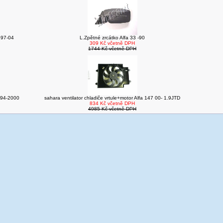
6 97-04
L.Zpětné zrcátko Alfa 33 -90
309 Kč včetně DPH
1744 Kč včetně DPH
994-2000
sahara ventilator chladiče vrtule+motor Alfa 147 00- 1.9JTD
834 Kč včetně DPH
4985 Kč včetně DPH