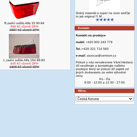
Dobrý materiál a super na voze sedí!je
to jak original !!! M ..
R.zadní světlo Alfa 33 90-94
468 Kč včetně DPH
Kontakt
2887 Kč včetně DPH
Kontakt na prodejce
mobil:
+420 602 243 779
Tel.:
+420 321 714 583
e-mail:
zavocar@centrum.cz
L.zadní světlo Alfa 164 88-93
Pokud u nás nenaleznete Vámi hledaný
445 Kč včetně DPH
díl neváhejte a kontaktujte našeho
1808 Kč včetně DPH
prodejce který se pokusí díl zajistit od
jiných dodavatelu za velmi výhodné
ceny.
Po - Pá
8:00 - 12:00 a 12:30 - 17:00
Měna