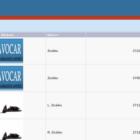
Obrázek
Název+
Zrcátko
2722
Zrcátko
3790
L. Zrcátko
2712
R. Zrcátko
2712