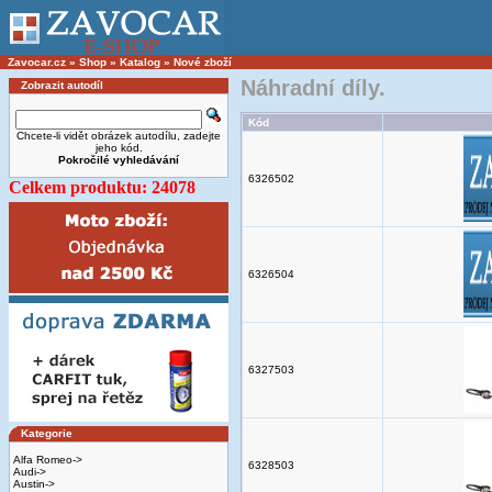
Zavocar.cz
»
Shop
»
Katalog
»
Nové zboží
Náhradní díly.
Zobrazit autodíl
Kód
Chcete-li vidět obrázek autodílu, zadejte
jeho kód.
Pokročilé vyhledávání
6326502
Celkem produktu: 24078
6326504
6327503
Kategorie
Alfa Romeo->
6328503
Audi->
Austin->