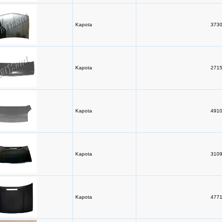
Kapota
3730
Kapota
2715
Kapota
4910
Kapota
3109
Kapota
4771