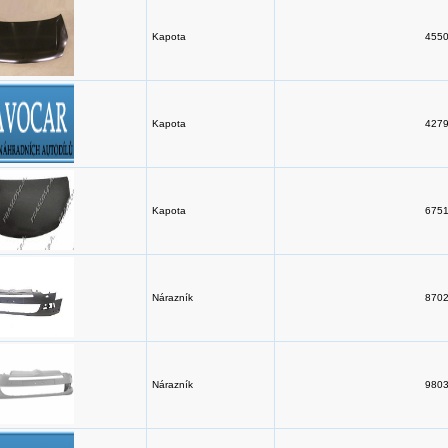
Kapota
4550
Kapota
4279
Kapota
6751
Nárazník
8702
Nárazník
9803