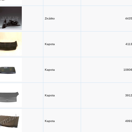
Zrcátko
4435
Kapota
4113
Kapota
10806
Kapota
3912
Kapota
4991