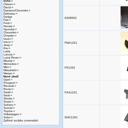
BMW->
Citroen->
Dacia->
Daewoo/Chevrolet->
Daihatsu->
Dodge
6339503
Fiat->
Ford->
Honda->
Hyundai->
Chevrolet->
Chrysler->
Isuzu->
Iveco->
FNA1201
Jeep->
Kia->
Lada
Lancia->
Land Rover->
Mazda->
Mercedes->
Mini->
FS1202
Mitsubishi->
Nissan->
Nové zboží
Opel->
Peugeot->
Renault->
Rover->
Saab->
FXA1201
Seat->
Skoda->
Smart->
Subaru->
Suzuki->
Toyota->
Volkswagen->
Volvo->
GHC1201
Zpětné zrcátko universální