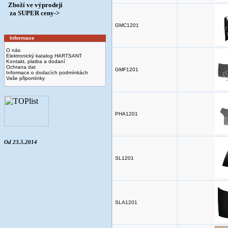
Zboží ve výprodeji
­ za SUPER ceny->
GMC1201
Informace
O nás
Elektronický katalog HARTSANT
Kontakt, platba a dodaní
Ochrana dat
GMF1201
Informace o dodacích podmínkách
Vaše připomínky
PHA1201
Od 23.5.2014
SL1201
SLA1201