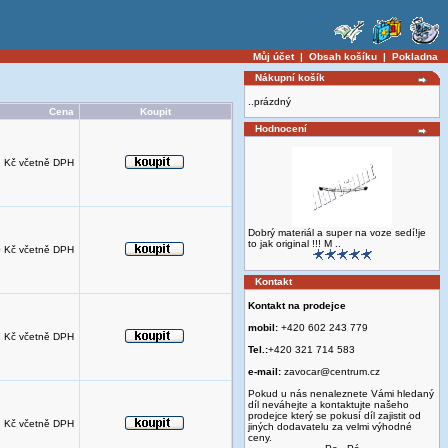
Můj účet
|
Obsah košíku
|
Pokladna
Nákupní košík
..prázdný
Cena
Koupit
Hodnocení
 Kč včetně DPH
Dobrý materiál a super na voze sedí!je
to jak original !!! M ..
 Kč včetně DPH
Kontakt
Kontakt na prodejce
mobil:
+420 602 243 779
 Kč včetně DPH
Tel.:
+420 321 714 583
e-mail:
zavocar@centrum.cz
Pokud u nás nenaleznete Vámi hledaný
díl neváhejte a kontaktujte našeho
prodejce který se pokusí díl zajistit od
 Kč včetně DPH
jiných dodavatelu za velmi výhodné
ceny.