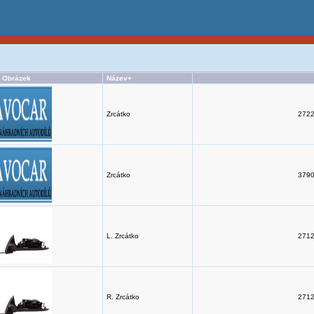
Obrázek
Název+
Zrcátko
2722
Zrcátko
3790
L. Zrcátko
2712
R. Zrcátko
2712