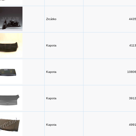
Zrcátko
4435
Kapota
4113
Kapota
10806
Kapota
3912
Kapota
4991