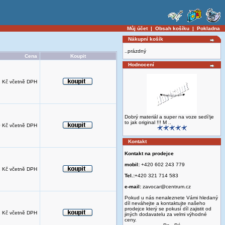
Můj účet
|
Obsah košíku
|
Pokladna
Nákupní košík
..prázdný
Cena
Koupit
Hodnocení
 Kč včetně DPH
Dobrý materiál a super na voze sedí!je
to jak original !!! M ..
 Kč včetně DPH
Kontakt
Kontakt na prodejce
mobil:
+420 602 243 779
 Kč včetně DPH
Tel.:
+420 321 714 583
e-mail:
zavocar@centrum.cz
Pokud u nás nenaleznete Vámi hledaný
díl neváhejte a kontaktujte našeho
prodejce který se pokusí díl zajistit od
 Kč včetně DPH
jiných dodavatelu za velmi výhodné
ceny.