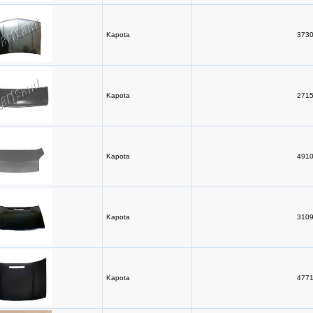
Kapota
3730
Kapota
2715
Kapota
4910
Kapota
3109
Kapota
4771