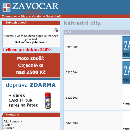
Zavocar.cz
»
Shop
»
Katalog
»
Nové zboží
Náhradní díly.
Zobrazit autodíl
Kód
Chcete-li vidět obrázek autodílu, zadejte
jeho kód.
Pokročilé vyhledávání
6326502
Celkem produktu: 24078
6326504
6327503
Kategorie
Alfa Romeo->
6328503
Audi->
Austin->