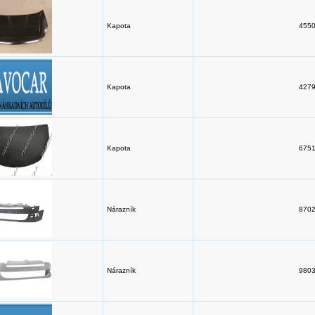
Kapota
4550
Kapota
4279
Kapota
6751
Nárazník
8702
Nárazník
9803