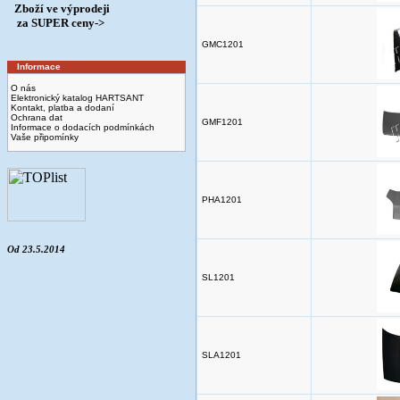
Zboží ve výprodeji
­ za SUPER ceny->
GMC1201
Informace
O nás
Elektronický katalog HARTSANT
Kontakt, platba a dodaní
Ochrana dat
GMF1201
Informace o dodacích podmínkách
Vaše připomínky
PHA1201
Od 23.5.2014
SL1201
SLA1201