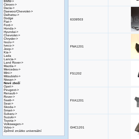
BMW->
Citroen->
Dacia->
Daewoo/Chevrolet->
Daihatsu->
Dodge
6339503
Fiat->
Ford->
Honda->
Hyundai->
Chevrolet->
Chrysler->
Isuzu->
Iveco->
FNA1201
Jeep->
Kia->
Lada
Lancia->
Land Rover->
Mazda->
Mercedes->
Mini->
FS1202
Mitsubishi->
Nissan->
Nové zboží
Opel->
Peugeot->
Renault->
Rover->
Saab->
FXA1201
Seat->
Skoda->
Smart->
Subaru->
Suzuki->
Toyota->
Volkswagen->
Volvo->
GHC1201
Zpětné zrcátko universální