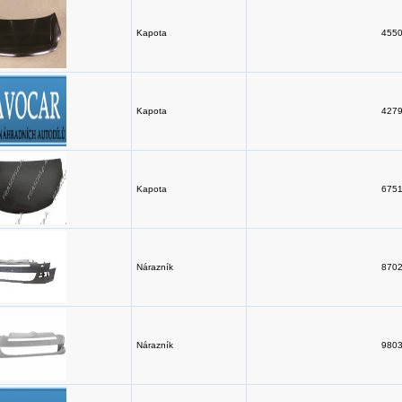
Kapota
4550
Kapota
4279
Kapota
6751
Nárazník
8702
Nárazník
9803