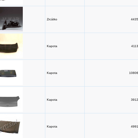
Zrcátko
4435
Kapota
4113
Kapota
10806
Kapota
3912
Kapota
4991