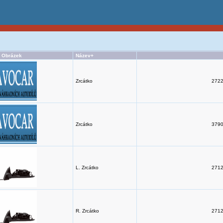
Obrázek
Název+
Zrcátko
2722
Zrcátko
3790
L. Zrcátko
2712
R. Zrcátko
2712