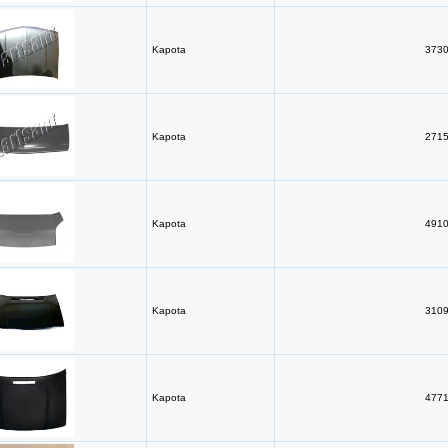
Kapota
3730
Kapota
2715
Kapota
4910
Kapota
3109
Kapota
4771