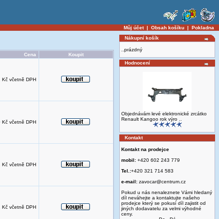
Můj účet
|
Obsah košíku
|
Pokladna
Nákupní košík
..prázdný
Cena
Koupit
Hodnocení
 Kč včetně DPH
Objednávám levé elektronické zrcátko
Renault Kangoo rok výro ..
 Kč včetně DPH
Kontakt
Kontakt na prodejce
mobil:
+420 602 243 779
 Kč včetně DPH
Tel.:
+420 321 714 583
e-mail:
zavocar@centrum.cz
Pokud u nás nenaleznete Vámi hledaný
díl neváhejte a kontaktujte našeho
prodejce který se pokusí díl zajistit od
 Kč včetně DPH
jiných dodavatelu za velmi výhodné
ceny.