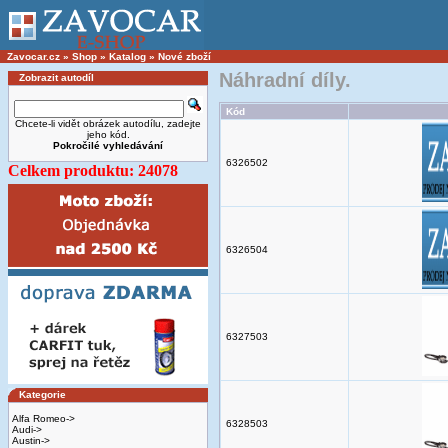
Zavocar.cz
»
Shop
»
Katalog
»
Nové zboží
Náhradní díly.
Zobrazit autodíl
Kód
Chcete-li vidět obrázek autodílu, zadejte
jeho kód.
Pokročilé vyhledávání
6326502
Celkem produktu: 24078
6326504
6327503
Kategorie
Alfa Romeo->
6328503
Audi->
Austin->