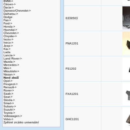
BMW->
Citroen->
Dacia->
Daewoo/Chevrolet->
Daihatsu->
Dodge
6339503
Fiat->
Ford->
Honda->
Hyundai->
Chevrolet->
Chrysler->
Isuzu->
Iveco->
FNA1201
Jeep->
Kia->
Lada
Lancia->
Land Rover->
Mazda->
Mercedes->
Mini->
FS1202
Mitsubishi->
Nissan->
Nové zboží
Opel->
Peugeot->
Renault->
Rover->
Saab->
FXA1201
Seat->
Skoda->
Smart->
Subaru->
Suzuki->
Toyota->
Volkswagen->
Volvo->
GHC1201
Zpětné zrcátko universální