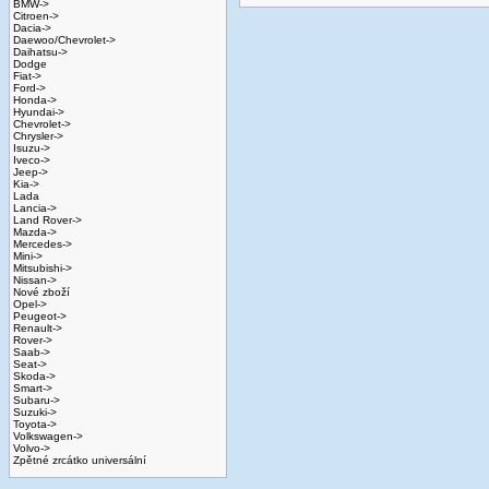
BMW->
Citroen->
Dacia->
Daewoo/Chevrolet->
Daihatsu->
Dodge
Fiat->
Ford->
Honda->
Hyundai->
Chevrolet->
Chrysler->
Isuzu->
Iveco->
Jeep->
Kia->
Lada
Lancia->
Land Rover->
Mazda->
Mercedes->
Mini->
Mitsubishi->
Nissan->
Nové zboží
Opel->
Peugeot->
Renault->
Rover->
Saab->
Seat->
Skoda->
Smart->
Subaru->
Suzuki->
Toyota->
Volkswagen->
Volvo->
Zpětné zrcátko universální