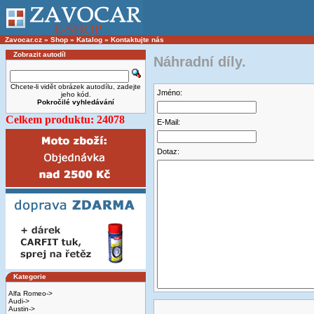
Zavocar.cz
»
Shop
»
Katalog
»
Kontaktujte nás
Zobrazit autodíl
Náhradní díly.
Chcete-li vidět obrázek autodílu, zadejte
Jméno:
jeho kód.
Pokročilé vyhledávání
Celkem produktu: 24078
E-Mail:
Dotaz:
Kategorie
Alfa Romeo->
Audi->
Austin->