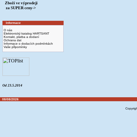
Zboží ve výprodeji
­ za SUPER ceny->
Informace
O nás
Elektronický katalog HARTSANT
Kontakt, platba a dodaní
Ochrana dat
Informace o dodacích podmínkách
Vaše připomínky
Od 23.5.2014
08/08/2026
Copyrig