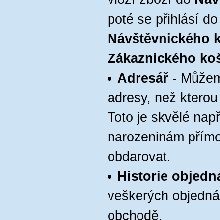
poté se přihlásí d
Návštěvnického 
Zákaznického ko
Adresář
- Můžeme
adresy, než kterou 
Toto je skvělé např
narozeninám přímo
obdarovat.
Historie objedn
veškerých objedn
obchodě.