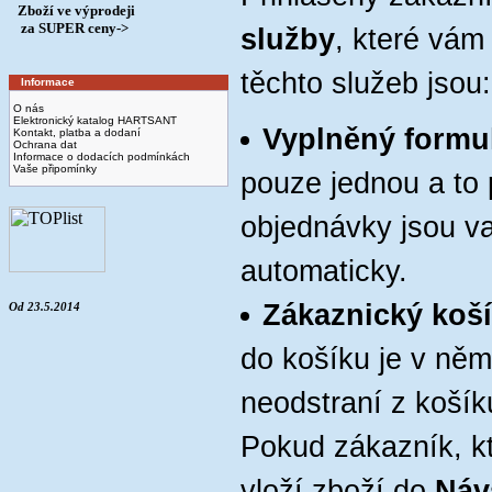
Zboží ve výprodeji
­ za SUPER ceny->
služby
, které vám
těchto služeb jsou:
Informace
O nás
Elektronický katalog HARTSANT
Vyplněný formu
Kontakt, platba a dodaní
Ochrana dat
Informace o dodacích podmínkách
Vaše připomínky
pouze jednou a to p
objednávky jsou v
automaticky.
Zákaznický koš
Od 23.5.2014
do košíku je v ně
neodstraní z koší
Pokud zákazník, kt
vloží zboží do
Náv