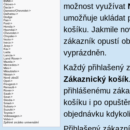
BMW->
možnost využívat
Citroen->
Dacia->
Daewoo/Chevrolet->
Daihatsu->
umožňuje ukládat 
Dodge
Fiat->
Ford->
Honda->
košíku. Jakmile no
Hyundai->
Chevrolet->
Chrysler->
zákazník opustí o
Isuzu->
Iveco->
Jeep->
Kia->
vyprázdněn.
Lada
Lancia->
Land Rover->
Mazda->
Mercedes->
Každý přihlašený 
Mini->
Mitsubishi->
Nissan->
Zákaznický košík
Nové zboží
Opel->
Peugeot->
Renault->
přihlášenému záka
Rover->
Saab->
Seat->
košíku i po opuště
Skoda->
Smart->
Subaru->
Suzuki->
objednávku kdykoli
Toyota->
Volkswagen->
Volvo->
Zpětné zrcátko universální
Přihlašený zákazn