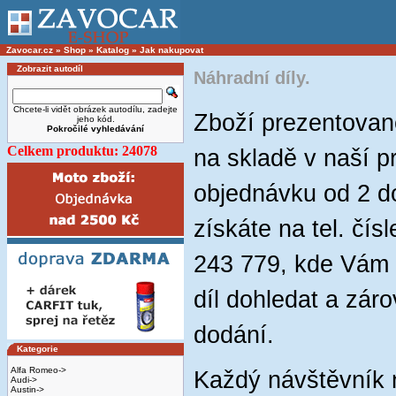
Zavocar.cz
»
Shop
»
Katalog
»
Jak nakupovat
Zobrazit autodíl
Náhradní díly.
Chcete-li vidět obrázek autodílu, zadejte
Zboží prezentova
jeho kód.
Pokročilé vyhledávání
Celkem produktu: 24078
na skladě v naší p
objednávku od 2 do
získáte na tel. čí
243 779, kde Vám 
díl dohledat a zár
dodání.
Kategorie
Alfa Romeo->
Každý návštěvník
Audi->
Austin->