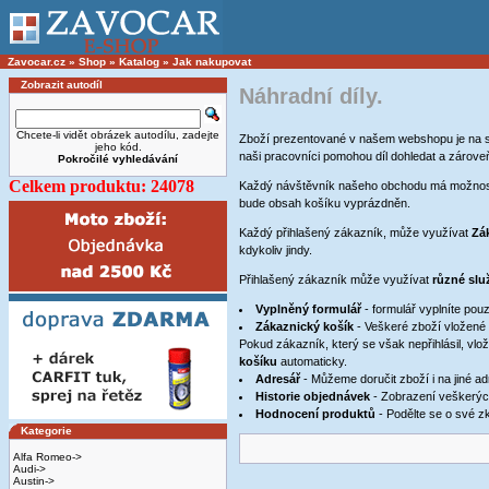
Zavocar.cz
»
Shop
»
Katalog
»
Jak nakupovat
Zobrazit autodíl
Náhradní díly.
Chcete-li vidět obrázek autodílu, zadejte
Zboží prezentované v našem webshopu je na sk
jeho kód.
naši pracovníci pomohou díl dohledat a zároveň
Pokročilé vyhledávání
Celkem produktu: 24078
Každý návštěvník našeho obchodu má možnos
bude obsah košíku vyprázdněn.
Každý přihlašený zákazník, může využívat
Zá
kdykoliv jindy.
Přihlašený zákazník může využívat
různé slu
Vyplněný formulář
- formulář vyplníte pouz
Zákaznický košík
- Veškeré zboží vložené 
Pokud zákazník, který se však nepřihlásil, vlo
košíku
automaticky.
Adresář
- Můžeme doručit zboží i na jiné ad
Historie objednávek
- Zobrazení veškerý
Hodnocení produktů
- Podělte se o své z
Kategorie
Alfa Romeo->
Audi->
Austin->