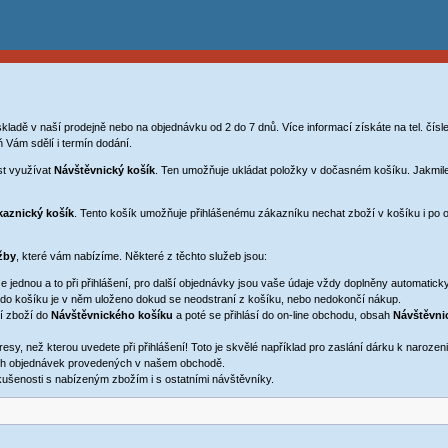
ladě v naší prodejně nebo na objednávku od 2 do 7 dnů. Více informací získáte na tel. čí
 Vám sdělí i termín dodání.
t využívat
Návštěvnický košík
. Ten umožňuje ukládat položky v dočasném košíku. Jakmile
kaznický košík
. Tento košík umožňuje přihlášenému zákazníku nechat zboží v košíku i po 
žby
, které vám nabízíme. Některé z těchto služeb jsou:
e jednou a to při přihlášení, pro další objednávky jsou vaše údaje vždy doplněny automaticky
do košíku je v něm uloženo dokud se neodstraní z košíku, nebo nedokončí nákup.
ží zboží do
Návštěvnického košíku
a poté se přihlásí do on-line obchodu, obsah
Návštěvni
resy, než kterou uvedete při přihlášení! Toto je skvělé například pro zaslání dárku k naroz
ch objednávek provedených v našem obchodě.
kušenosti s nabízeným zbožím i s ostatními návštěvníky.