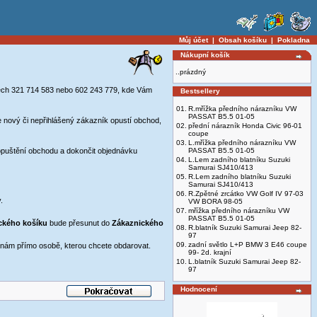
Můj účet
|
Obsah košíku
|
Pokladna
Nákupní košík
..prázdný
slech 321 714 583 nebo 602 243 779, kde Vám
Bestsellery
01.
R.mřížka předního nárazníku VW
PASSAT B5.5 01-05
 nový či nepřihlášený zákazník opustí obchod,
02.
přední nárazník Honda Civic 96-01
coupe
03.
L.mřížka předního nárazníku VW
opuštění obchodu a dokončit objednávku
PASSAT B5.5 01-05
04.
L.Lem zadního blatníku Suzuki
Samurai SJ410/413
05.
R.Lem zadního blatníku Suzuki
Samurai SJ410/413
06.
R.Zpětné zrcátko VW Golf IV 97-03
.
VW BORA 98-05
07.
mřížka předního nárazníku VW
PASSAT B5.5 01-05
ckého košíku
bude přesunut do
Zákaznického
08.
R.blatník Suzuki Samurai Jeep 82-
97
09.
zadní světlo L+P BMW 3 E46 coupe
eninám přímo osobě, kterou chcete obdarovat.
99- 2d. krajní
10.
L.blatník Suzuki Samurai Jeep 82-
97
Hodnocení