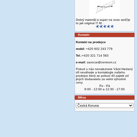
Dobrý materiál a super na voze sedí!je
to jak original !!! M ..
Kontakt
Kontakt na prodejce
mobil:
+420 602 243 779
Tel.:
+420 321 714 583
e-mail:
zavocar@centrum.cz
Pokud u nás nenaleznete Vámi hledaný
díl neváhejte a kontaktujte našeho
prodejce který se pokusí díl zajistit od
jiných dodavatelu za velmi výhodné
ceny.
Po - Pá
8:00 - 12:00 a 12:30 - 17:00
Měna