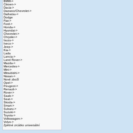
BMW->
Citroen->
Dacia->
Daewoo/Chevrolet->
Daihatsu->
Dodge
Fiat->
Ford->
Honda->
Hyundai->
Chevrolet->
Chrysler->
Isuzu->
Iveco->
Jeep->
Kia->
Lada
Lancia->
Land Rover->
Mazda->
Mercedes->
Mini->
Mitsubishi->
Nissan->
Nové zboží
Opel->
Peugeot->
Renault->
Rover->
Saab->
Seat->
Skoda->
Smart->
Subaru->
Suzuki->
Toyota->
Volkswagen->
Volvo->
Zpětné zrcátko universální