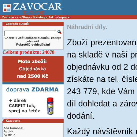
Zavocar.cz
»
Shop
»
Katalog
»
Jak nakupovat
Zobrazit autodíl
Náhradní díly.
Chcete-li vidět obrázek autodílu, zadejte
Zboží prezentova
jeho kód.
Pokročilé vyhledávání
Celkem produktu: 24078
na skladě v naší p
objednávku od 2 do
získáte na tel. čí
243 779, kde Vám 
díl dohledat a zár
dodání.
Kategorie
Alfa Romeo->
Každý návštěvník
Audi->
Austin->