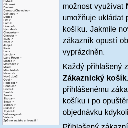
BMW->
možnost využívat
Citroen->
Dacia->
Daewoo/Chevrolet->
Daihatsu->
umožňuje ukládat 
Dodge
Fiat->
Ford->
Honda->
košíku. Jakmile no
Hyundai->
Chevrolet->
Chrysler->
zákazník opustí o
Isuzu->
Iveco->
Jeep->
Kia->
vyprázdněn.
Lada
Lancia->
Land Rover->
Mazda->
Mercedes->
Každý přihlašený 
Mini->
Mitsubishi->
Nissan->
Zákaznický košík
Nové zboží
Opel->
Peugeot->
Renault->
přihlášenému záka
Rover->
Saab->
Seat->
košíku i po opuště
Skoda->
Smart->
Subaru->
Suzuki->
objednávku kdykoli
Toyota->
Volkswagen->
Volvo->
Zpětné zrcátko universální
Přihlašený zákazn