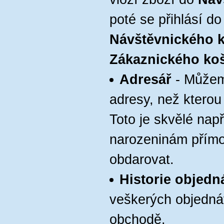
poté se přihlásí d
Návštěvnického 
Zákaznického ko
Adresář
- Můžeme
adresy, než kterou 
Toto je skvělé např
narozeninám přímo
obdarovat.
Historie objedn
veškerých objedn
obchodě.