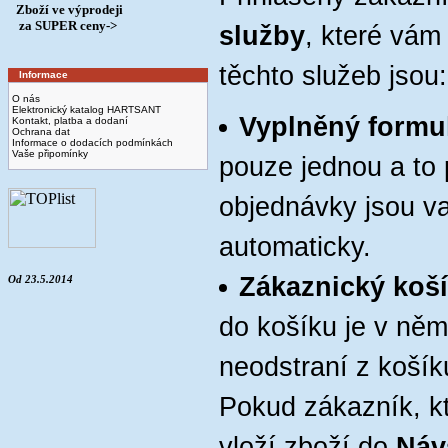
Zboží ve výprodeji
­ za SUPER ceny->
služby
, které vám
těchto služeb jsou:
Informace
O nás
Elektronický katalog HARTSANT
Vyplněný formu
Kontakt, platba a dodaní
Ochrana dat
Informace o dodacích podmínkách
Vaše připomínky
pouze jednou a to p
objednávky jsou v
automaticky.
Zákaznický koš
Od 23.5.2014
do košíku je v ně
neodstraní z koší
Pokud zákazník, kt
vloží zboží do
Náv