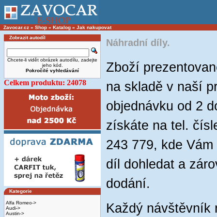
Zavocar.cz
»
Shop
»
Katalog
»
Jak nakupovat
Zobrazit autodíl
Náhradní díly.
Chcete-li vidět obrázek autodílu, zadejte
Zboží prezentova
jeho kód.
Pokročilé vyhledávání
Celkem produktu: 24078
na skladě v naší p
objednávku od 2 do
získáte na tel. čí
243 779, kde Vám 
díl dohledat a zár
dodání.
Kategorie
Alfa Romeo->
Každý návštěvník
Audi->
Austin->