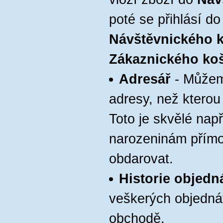
poté se přihlásí d
Návštěvnického 
Zákaznického ko
Adresář
- Můžeme
adresy, než kterou 
Toto je skvělé např
narozeninám přímo
obdarovat.
Historie objedn
veškerých objedn
obchodě.