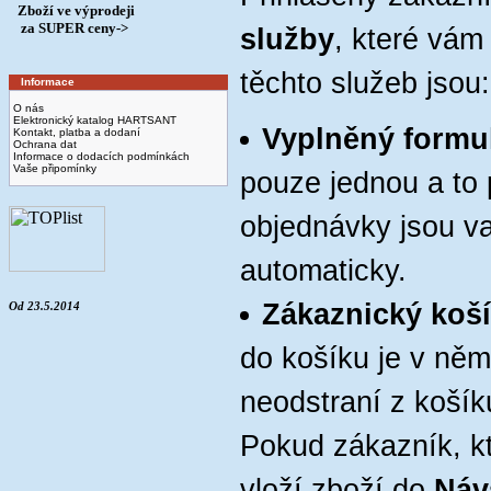
Zboží ve výprodeji
­ za SUPER ceny->
služby
, které vám
těchto služeb jsou:
Informace
O nás
Elektronický katalog HARTSANT
Vyplněný formu
Kontakt, platba a dodaní
Ochrana dat
Informace o dodacích podmínkách
Vaše připomínky
pouze jednou a to p
objednávky jsou v
automaticky.
Zákaznický koš
Od 23.5.2014
do košíku je v ně
neodstraní z koší
Pokud zákazník, kt
vloží zboží do
Náv