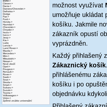
BMW->
možnost využívat
Citroen->
Dacia->
Daewoo/Chevrolet->
Daihatsu->
umožňuje ukládat 
Dodge
Fiat->
Ford->
Honda->
košíku. Jakmile no
Hyundai->
Chevrolet->
Chrysler->
zákazník opustí o
Isuzu->
Iveco->
Jeep->
Kia->
vyprázdněn.
Lada
Lancia->
Land Rover->
Mazda->
Mercedes->
Každý přihlašený 
Mini->
Mitsubishi->
Nissan->
Zákaznický košík
Nové zboží
Opel->
Peugeot->
Renault->
přihlášenému záka
Rover->
Saab->
Seat->
košíku i po opuště
Skoda->
Smart->
Subaru->
Suzuki->
objednávku kdykoli
Toyota->
Volkswagen->
Volvo->
Zpětné zrcátko universální
Přihlašený zákazn