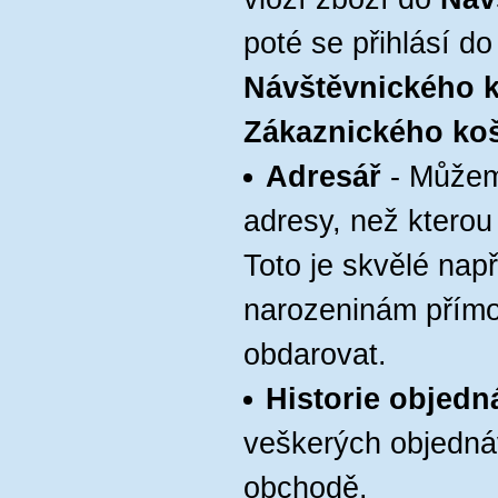
poté se přihlásí d
Návštěvnického 
Zákaznického ko
Adresář
- Můžeme
adresy, než kterou 
Toto je skvělé např
narozeninám přímo
obdarovat.
Historie objedn
veškerých objedn
obchodě.