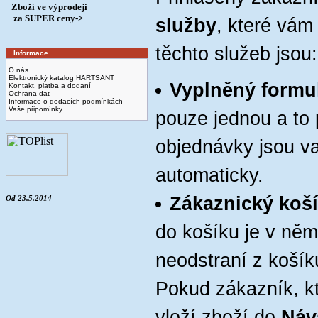
Zboží ve výprodeji
­ za SUPER ceny->
služby
, které vám
těchto služeb jsou:
Informace
O nás
Elektronický katalog HARTSANT
Vyplněný formu
Kontakt, platba a dodaní
Ochrana dat
Informace o dodacích podmínkách
Vaše připomínky
pouze jednou a to p
objednávky jsou v
automaticky.
Zákaznický koš
Od 23.5.2014
do košíku je v ně
neodstraní z koší
Pokud zákazník, kt
vloží zboží do
Náv