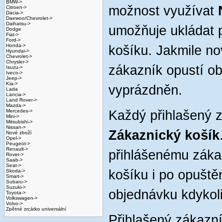
BMW->
možnost využívat
Citroen->
Dacia->
Daewoo/Chevrolet->
Daihatsu->
umožňuje ukládat 
Dodge
Fiat->
Ford->
Honda->
košíku. Jakmile no
Hyundai->
Chevrolet->
Chrysler->
zákazník opustí o
Isuzu->
Iveco->
Jeep->
Kia->
vyprázdněn.
Lada
Lancia->
Land Rover->
Mazda->
Mercedes->
Každý přihlašený 
Mini->
Mitsubishi->
Nissan->
Zákaznický košík
Nové zboží
Opel->
Peugeot->
Renault->
přihlášenému záka
Rover->
Saab->
Seat->
košíku i po opuště
Skoda->
Smart->
Subaru->
Suzuki->
objednávku kdykoli
Toyota->
Volkswagen->
Volvo->
Zpětné zrcátko universální
Přihlašený zákazn