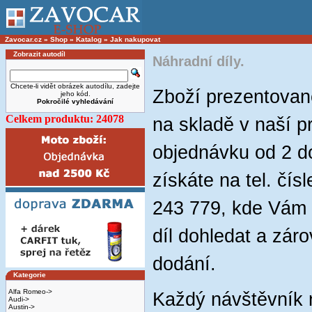
Zavocar.cz
»
Shop
»
Katalog
»
Jak nakupovat
Zobrazit autodíl
Náhradní díly.
Chcete-li vidět obrázek autodílu, zadejte
Zboží prezentova
jeho kód.
Pokročilé vyhledávání
Celkem produktu: 24078
na skladě v naší p
objednávku od 2 do
získáte na tel. čí
243 779, kde Vám 
díl dohledat a zár
dodání.
Kategorie
Alfa Romeo->
Každý návštěvník
Audi->
Austin->