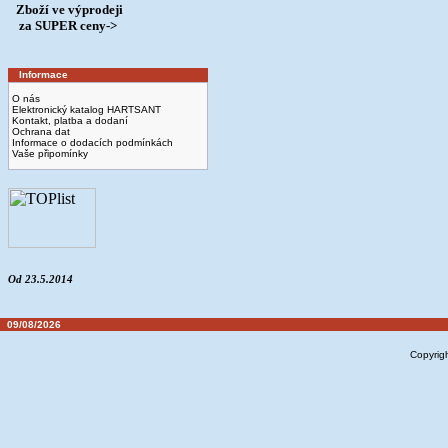
Zboží ve výprodeji
­ za SUPER ceny->
Informace
O nás
Elektronický katalog HARTSANT
Kontakt, platba a dodaní
Ochrana dat
Informace o dodacích podmínkách
Vaše připomínky
Od 23.5.2014
09/08/2026
Copyrig