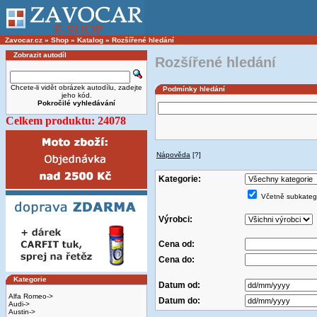
Zavocar.cz
»
Shop
»
Katalog
»
Rozšířené hledání
Zobrazit autodíl
Rozšířené hledání
Chcete-li vidět obrázek autodílu, zadejte
Podmínky hledání
jeho kód.
Pokročilé vyhledávání
Celkem produktu: 24078
Nápověda
[?]
Kategorie:
Včetně subkatego
Výrobci:
Cena od:
Cena do:
Kategorie
Datum od:
Alfa Romeo->
Datum do:
Audi->
Austin->