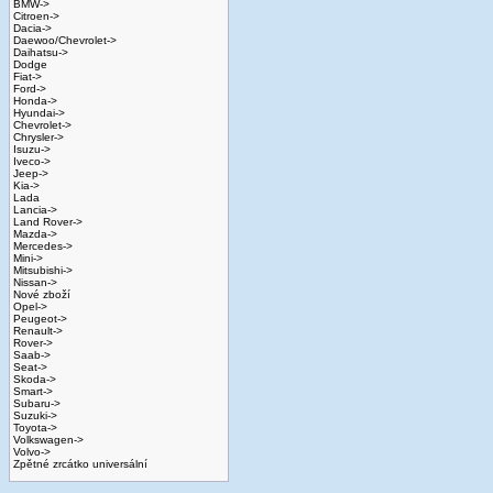
BMW->
Citroen->
Dacia->
Daewoo/Chevrolet->
Daihatsu->
Dodge
Fiat->
Ford->
Honda->
Hyundai->
Chevrolet->
Chrysler->
Isuzu->
Iveco->
Jeep->
Kia->
Lada
Lancia->
Land Rover->
Mazda->
Mercedes->
Mini->
Mitsubishi->
Nissan->
Nové zboží
Opel->
Peugeot->
Renault->
Rover->
Saab->
Seat->
Skoda->
Smart->
Subaru->
Suzuki->
Toyota->
Volkswagen->
Volvo->
Zpětné zrcátko universální