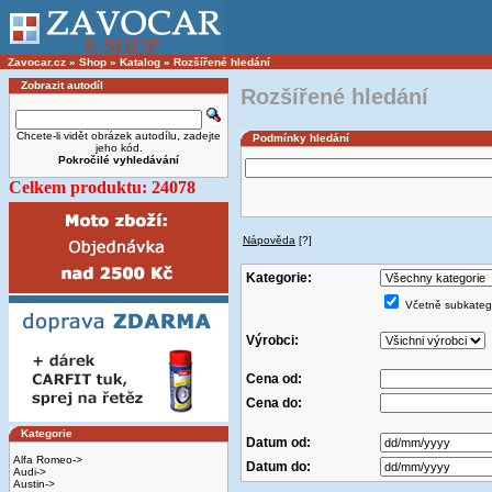
Zavocar.cz
»
Shop
»
Katalog
»
Rozšířené hledání
Zobrazit autodíl
Rozšířené hledání
Chcete-li vidět obrázek autodílu, zadejte
Podmínky hledání
jeho kód.
Pokročilé vyhledávání
Celkem produktu: 24078
Nápověda
[?]
Kategorie:
Včetně subkatego
Výrobci:
Cena od:
Cena do:
Kategorie
Datum od:
Alfa Romeo->
Datum do:
Audi->
Austin->