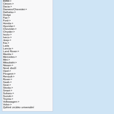
BMW->
Citroen->
Dacia->
Daewoo/Chevrolet->
Daihatsu->
Dodge
Fiat->
Ford->
Honda->
Hyundai->
Chevrolet->
Chrysler->
Isuzu->
Iveco->
Jeep->
Kia->
Lada
Lancia->
Land Rover->
Mazda->
Mercedes->
Mini->
Mitsubishi->
Nissan->
Nové zboží
Opel->
Peugeot->
Renault->
Rover->
Saab->
Seat->
Skoda->
Smart->
Subaru->
Suzuki->
Toyota->
Volkswagen->
Volvo->
Zpětné zrcátko universální