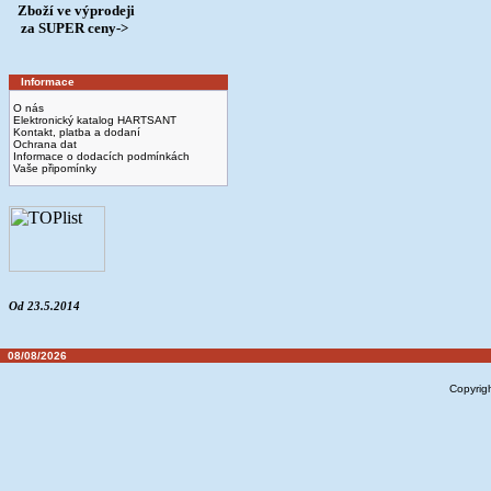
Zboží ve výprodeji
­ za SUPER ceny->
Informace
O nás
Elektronický katalog HARTSANT
Kontakt, platba a dodaní
Ochrana dat
Informace o dodacích podmínkách
Vaše připomínky
Od 23.5.2014
08/08/2026
Copyrig