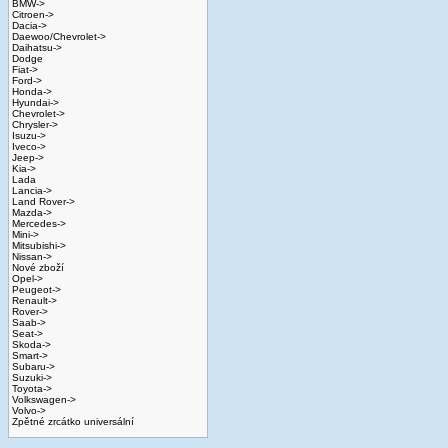
BMW->
Citroen->
Dacia->
Daewoo/Chevrolet->
Daihatsu->
Dodge
Fiat->
Ford->
Honda->
Hyundai->
Chevrolet->
Chrysler->
Isuzu->
Iveco->
Jeep->
Kia->
Lada
Lancia->
Land Rover->
Mazda->
Mercedes->
Mini->
Mitsubishi->
Nissan->
Nové zboží
Opel->
Peugeot->
Renault->
Rover->
Saab->
Seat->
Skoda->
Smart->
Subaru->
Suzuki->
Toyota->
Volkswagen->
Volvo->
Zpětné zrcátko universální