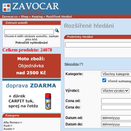
Zavocar.cz
»
Shop
»
Katalog
»
Rozšířené hledání
Zobrazit autodíl
Rozšířené hledání
Chcete-li vidět obrázek autodílu, zadejte
Podmínky hledání
jeho kód.
Pokročilé vyhledávání
Celkem produktu: 24078
Nápověda
[?]
Kategorie:
Včetně subkatego
Výrobci:
Cena od:
Cena do:
Kategorie
Datum od:
Alfa Romeo->
Datum do:
Audi->
Austin->