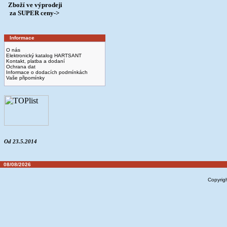
Zboží ve výprodeji
­ za SUPER ceny->
Informace
O nás
Elektronický katalog HARTSANT
Kontakt, platba a dodaní
Ochrana dat
Informace o dodacích podmínkách
Vaše připomínky
Od 23.5.2014
08/08/2026
Copyrig